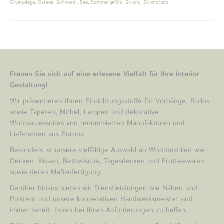
Olivenpfege
,
Ostsee
,
Schwerin
,
See
,
Sommergefühl
,
Strand
,
Strandtuch
Freuen Sie sich auf eine erlesene Vielfalt für Ihre Interior
Gestaltung!
Wir präsentieren Ihnen Einrichtungsstoffe für Vorhänge, Rollos
sowie Tapeten, Möbel, Lampen und dekorative
Wohnaccessoires von renommierten Manufakturen und
Lieferanten aus Europa.
Besonders ist unsere vielfältige Auswahl an Wohntextilien wie
Decken, Kissen, Bettwäsche, Tagesdecken und Frotteewaren
sowie deren Maßanfertigung.
Darüber hinaus bieten wir Dienstleistungen wie Nähen und
Polstern und unsere kooperativen Handwerksmeister sind
immer bereit, Ihnen bei Ihren Anforderungen zu helfen.