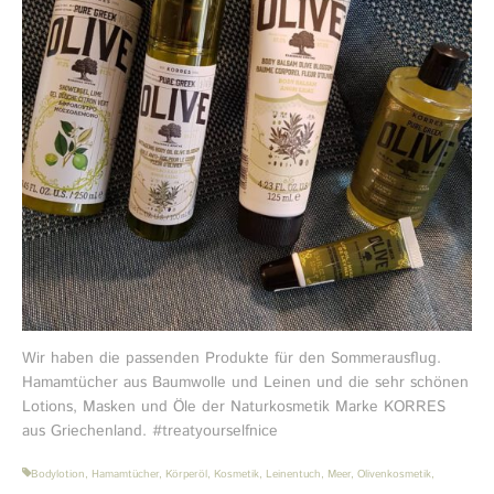
Wir haben die passenden Produkte für den Sommerausflug.
Hamamtücher aus Baumwolle und Leinen und die sehr schönen
Lotions, Masken und Öle der Naturkosmetik Marke KORRES
aus Griechenland. #treatyourselfnice
Bodylotion
,
Hamamtücher
,
Körperöl
,
Kosmetik
,
Leinentuch
,
Meer
,
Olivenkosmetik
,