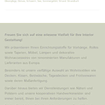
Olivenpfege
,
Ostsee
,
Schwerin
,
See
,
Sommergefühl
,
Strand
,
Strandtuch
Freuen Sie sich auf eine erlesene Vielfalt für Ihre Interior
Gestaltung!
Wir präsentieren Ihnen Einrichtungsstoffe für Vorhänge, Rollos
sowie Tapeten, Möbel, Lampen und dekorative
Wohnaccessoires von renommierten Manufakturen und
Lieferanten aus Europa.
Besonders ist unsere vielfältige Auswahl an Wohntextilien wie
Decken, Kissen, Bettwäsche, Tagesdecken und Frotteewaren
sowie deren Maßanfertigung.
Darüber hinaus bieten wir Dienstleistungen wie Nähen und
Polstern und unsere kooperativen Handwerksmeister sind
immer bereit, Ihnen bei Ihren Anforderungen zu helfen.