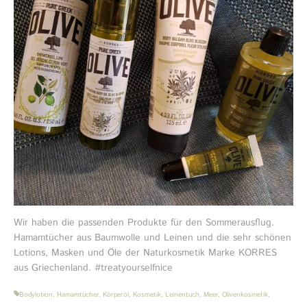
Wir haben die passenden Produkte für den Sommerausflug.
Hamamtücher aus Baumwolle und Leinen und die sehr schönen
Lotions, Masken und Öle der Naturkosmetik Marke KORRES
aus Griechenland. #treatyourselfnice
Bodylotion
,
Hamamtücher
,
Körperöl
,
Kosmetik
,
Leinentuch
,
Meer
,
Olivenkosmetik
,