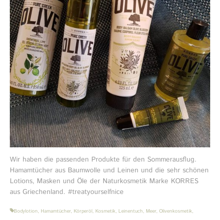
Wir haben die passenden Produkte für den Sommerausflug.
Hamamtücher aus Baumwolle und Leinen und die sehr schönen
Lotions, Masken und Öle der Naturkosmetik Marke KORRES
aus Griechenland. #treatyourselfnice
Bodylotion
,
Hamamtücher
,
Körperöl
,
Kosmetik
,
Leinentuch
,
Meer
,
Olivenkosmetik
,