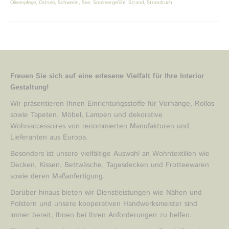
Olivenpfege
,
Ostsee
,
Schwerin
,
See
,
Sommergefühl
,
Strand
,
Strandtuch
Freuen Sie sich auf eine erlesene Vielfalt für Ihre Interior
Gestaltung!
Wir präsentieren Ihnen Einrichtungsstoffe für Vorhänge, Rollos
sowie Tapeten, Möbel, Lampen und dekorative
Wohnaccessoires von renommierten Manufakturen und
Lieferanten aus Europa.
Besonders ist unsere vielfältige Auswahl an Wohntextilien wie
Decken, Kissen, Bettwäsche, Tagesdecken und Frotteewaren
sowie deren Maßanfertigung.
Darüber hinaus bieten wir Dienstleistungen wie Nähen und
Polstern und unsere kooperativen Handwerksmeister sind
immer bereit, Ihnen bei Ihren Anforderungen zu helfen.