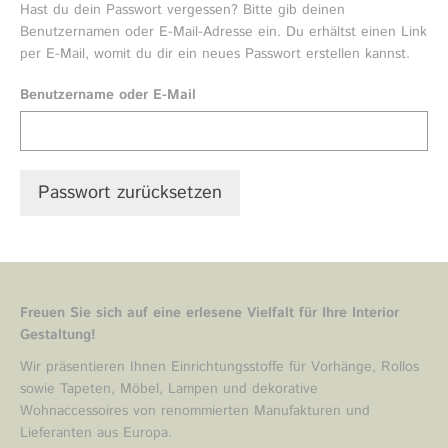
Hast du dein Passwort vergessen? Bitte gib deinen
Textile Raumgestaltung
Benutzernamen oder E-Mail-Adresse ein. Du erhältst einen Link
per E-Mail, womit du dir ein neues Passwort erstellen kannst.
Gestaltungskonzepte
Benutzername oder E-Mail
Landhaus
Shop
Alte Büdnerei Barnin
Passwort zurücksetzen
Über mich
Journal
Kontakt
Freuen Sie sich auf eine erlesene Vielfalt für Ihre Interior
Gestaltung!
Datenschutz
Wir präsentieren Ihnen Einrichtungsstoffe für Vorhänge, Rollos
sowie Tapeten, Möbel, Lampen und dekorative
Wohnaccessoires von renommierten Manufakturen und
Lieferanten aus Europa.