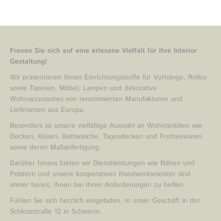
Freuen Sie sich auf eine erlesene Vielfalt für Ihre Interior
Gestaltung!
Wir präsentieren Ihnen Einrichtungsstoffe für Vorhänge, Rollos
sowie Tapeten, Möbel, Lampen und dekorative
Wohnaccessoires von renommierten Manufakturen und
Lieferanten aus Europa.
Besonders ist unsere vielfältige Auswahl an Wohntextilien wie
Decken, Kissen, Bettwäsche, Tagesdecken und Frotteewaren
sowie deren Maßanfertigung.
Darüber hinaus bieten wir Dienstleistungen wie Nähen und
Polstern und unsere kooperativen Handwerksmeister sind
immer bereit, Ihnen bei Ihren Anforderungen zu helfen.
Fühlen Sie sich herzlich eingeladen, in unser Geschäft in der
Schlossstraße 12 in Schwerin.