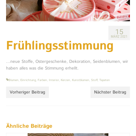
Textile Raumgestaltung
Gestaltungskonzepte
Landhaus
15
MÄRZ 2021
Frühlingsstimmung
Shop
Alte Büdnerei Barnin
…neue Stoffe, Ostergeschenke, Dekoration, Seidenblumen, wir
Über mich
haben alles was die Stimmung erhellt.
Journal
Blumen
,
Einrichtung
,
Farben
,
Interior
,
Kerzen
,
Kunstblumen
,
Stoff
,
Tapeten
Kontakt
Vorheriger Beitrag
Nächster Beitrag
Datenschutz
Ähnliche Beiträge